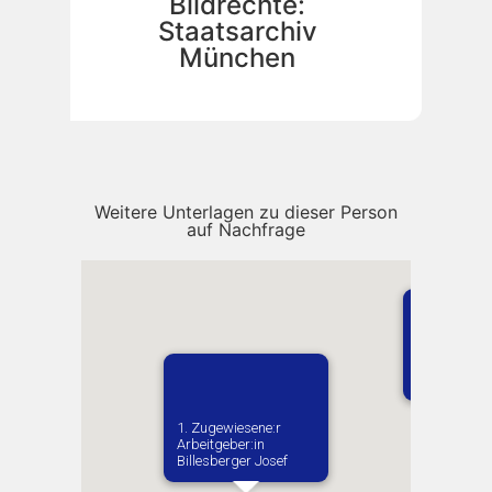
Bildrechte:
Staatsarchiv
München
Weitere Unterlagen zu dieser Person
auf Nachfrage
Vermutlich 
Homel
1. Zugewiesene:r
Arbeitgeber:in​
Billesberger Josef