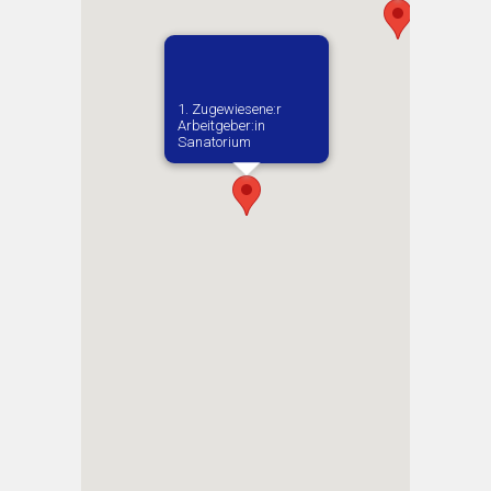
1. Zugewiesene:r
Arbeitgeber:in​
Sanatorium