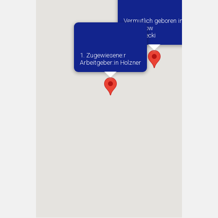
Vermutlich geboren in
Tomaszow
Mazowiecki
1. Zugewiesene:r
Arbeitgeber:in​ Holzner