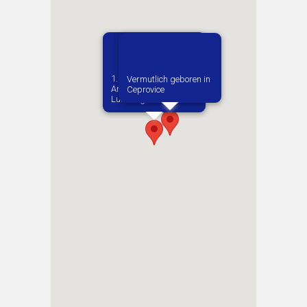
1. Zugewiesene:r
Vermutlich geboren in
Arbeitgeber:in​
Ceprovice
Luftzeugamt