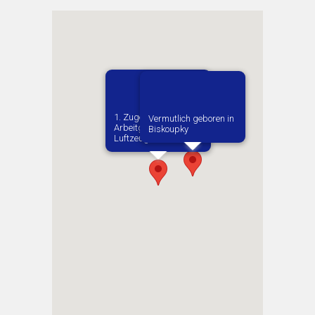
1. Zugewiesene:r
Vermutlich geboren in
Arbeitgeber:in​
Biskoupky
Luftzeugamt