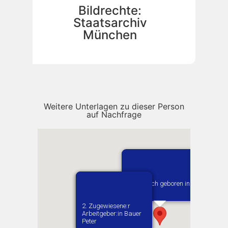
Bildrechte:
Staatsarchiv
München
Weitere Unterlagen zu dieser Person
auf Nachfrage
Vermutlich geboren in
Rokiciny
1. Zugewiesene:r
2. Zugewiesene:r
Arbeitgeber:in​ Meier
Arbeitgeber:in​ Bauer
Lorenz
Peter