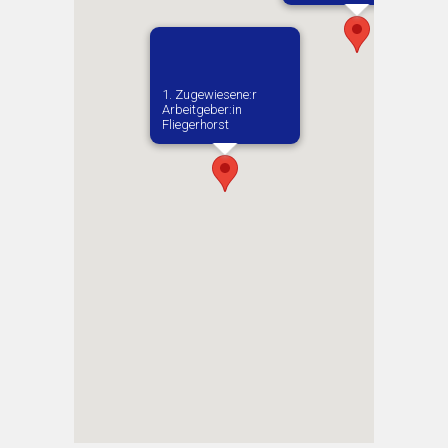
1. Zugewiesene:r
Arbeitgeber:in​
Fliegerhorst