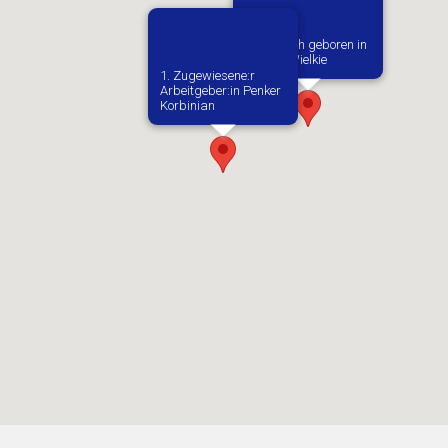
Vermutlich geboren in
Kobiele Wielkie
1. Zugewiesene:r
Arbeitgeber:in​ Penker
Korbinian