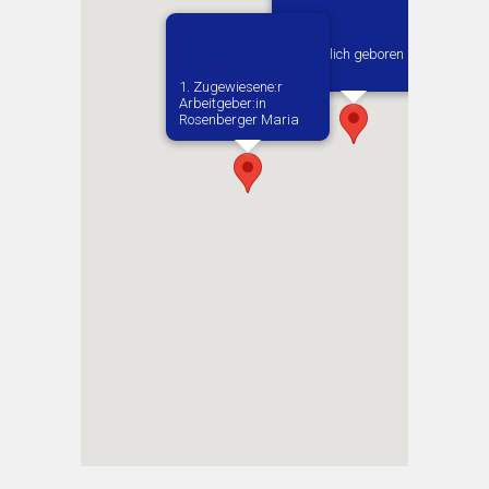
Vermutlich geboren in
Kielce
1. Zugewiesene:r
Arbeitgeber:in​
Rosenberger Maria