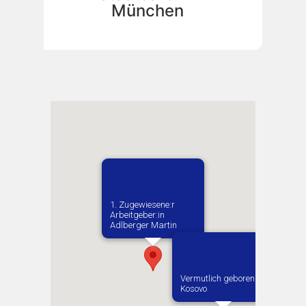
München
1. Zugewiesene:r
Arbeitgeber:in​
Adlberger Martin
Vermutlich geboren in
Kosovo