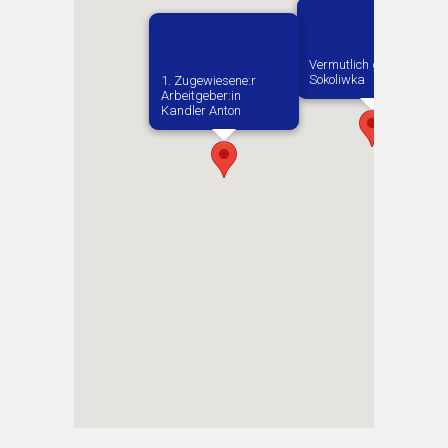
Vermutlich geboren in
Sokoliwka
1. Zugewiesene:r
Arbeitgeber:in​
Kandler Anton