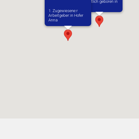
Vermutlich geboren in
Kielce
1. Zugewiesene:r
Arbeitgeber:in​ Hofer
Anna