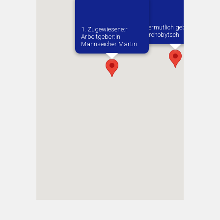
Vermutlich geboren in
1. Zugewiesene:r
Drohobytsch
Arbeitgeber:in​
Mannseicher Martin