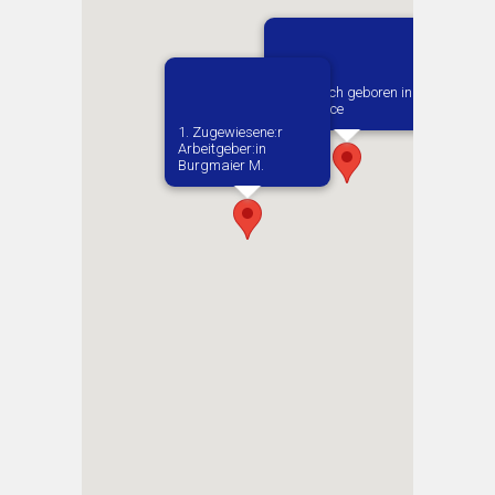
Vermutlich geboren in
Maslowice
1. Zugewiesene:r
Arbeitgeber:in​
Burgmaier M.