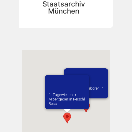
Staatsarchiv
München
Vermutlich geboren in
Strzeleczki
1. Zugewiesene:r
Arbeitgeber:in​ Reischl
Rosa