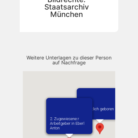
Staatsarchiv
München
Weitere Unterlagen zu dieser Person
auf Nachfrage
Vermutlich geboren in
Kielce
1. Zugewiesene:r
2. Zugewiesene:r
Arbeitgeber:in​ Fischer
Arbeitgeber:in​ Eberl
Kaspar
Anton