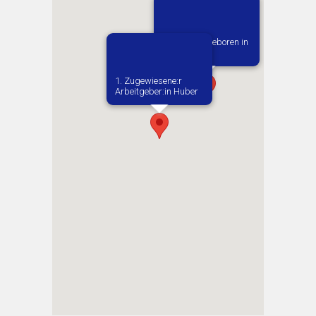
Vermutlich geboren in
Ostrzeszow
1. Zugewiesene:r
Arbeitgeber:in​ Huber