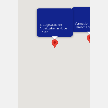
Vermutlich geboren in
1. Zugewiesene:r
Bereschany
Arbeitgeber:in​ Huber,
Bauer