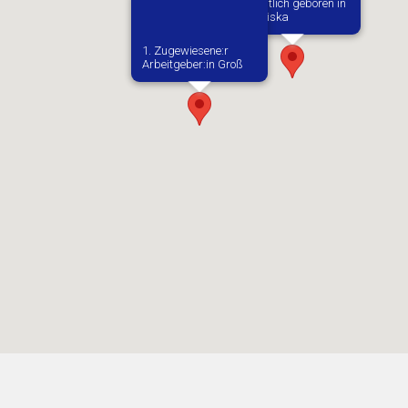
Vermutlich geboren in
Chlewiska
1. Zugewiesene:r
Arbeitgeber:in​ Groß