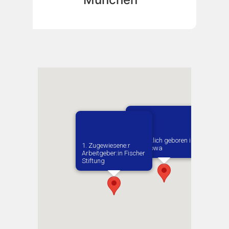
Vermutlich geboren in
1. Zugewiesene:r
Limanowa
Arbeitgeber:in​ Fischer
Stiftung