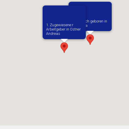
Vermutlich geboren in
1. Zugewiesene:r
Wieliczka
Arbeitgeber:in​ Ostner
Andreas