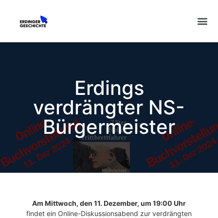
Erdings
verdrängter NS-
Bürgermeister
Am Mittwoch, den 11. Dezember, um 19:00 Uhr
findet ein Online-Diskussionsabend zur verdrängten